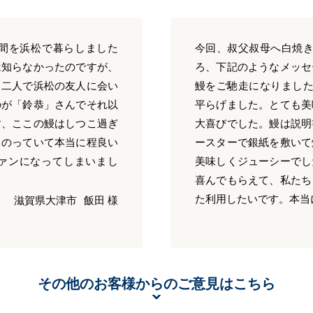
年間を浜松で暮らしました
今回、叔父叔母へ白焼き
は知らなかったのですが、
ろ、下記のようなメッセ
と二人で浜松の友人に会い
鰻をご馳走になりました
のが「鈴恭」さんでそれ以
平らげました。とても美
す、ここの鰻はしつこ過ぎ
大喜びでした。鰻は説明
ものっていて本当に程良い
ースターで銀紙を敷いて
ァンになってしまいまし
美味しくジューシーでし
喜んでもらえて、私たち
た利用したいです。本当
滋賀県大津市
飯田 様
その他のお客様からのご意見はこちら